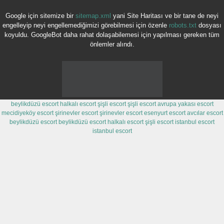
Google için sitemize bir
sitemap.xml
yani Site Haritası ve bir tane de neyi
engelleyip neyi engellemediğimizi görebilmesi için özenle
robots.txt
dosyası
koyuldu. GoogleBot daha rahat dolaşabilemesi için yapılması gereken tüm
önlemler alındı.
beylikdüzü escort
halkalı escort
şişli escort
şişli escort
avrupa yakası escort
mecidiyeköy escort
şirinevler escort
şirinevler escort
esenyurt escort
avcılar escort
beylikdüzü escort
beylikdüzü escort
halkalı escort
şişli escort
istanbul escort
istanbul escort