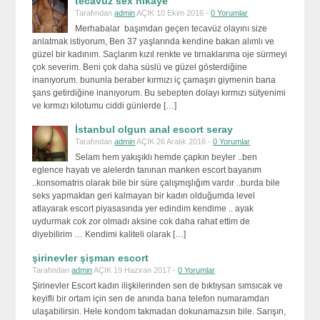
tecavüz sex hikaye
Tarafından
admin
AÇIK 10 Ekim 2016 -
0 Yorumlar
Merhabalar başımdan geçen tecavüz olayını size
anlatmak istiyorum, Ben 37 yaşlarında kendine bakan alımlı ve
güzel bir kadınım. Saçlarım kızıl renkte ve tırnaklarıma oje sürmeyi
çok severim. Beni çok daha süslü ve güzel gösterdiğine
inanıyorum. bununla beraber kırmızı iç çamaşırı giymenin bana
şans getirdiğine inanıyorum. Bu sebepten dolayı kırmızı sütyenimi
ve kırmızı kilotumu ciddi günlerde […]
İstanbul olgun anal escort seray
Tarafından
admin
AÇIK 26 Aralık 2016 -
0 Yorumlar
Selam hem yakışıklı hemde çapkın beyler ..ben
eglence hayatı ve alelerdn tanınan manken escort bayanım
..konsomatris olarak bile bir süre çalışmışlığım vardır ..burda bile
seks yapmaktan geri kalmayan bir kadın olduğumda level
atlayarak escort piyasasında yer edindim kendime .. ayak
uydurmak cok zor olmadı aksine cok daha rahat ettim de
diyebilirim … Kendimi kaliteli olarak […]
şirinevler şişman escort
Tarafından
admin
AÇIK 19 Haziran 2017 -
0 Yorumlar
Şirinevler Escort kadın ilişkilerinden sen de bıktıysan sımsıcak ve
keyifli bir ortam için sen de anında bana telefon numaramdan
ulaşabilirsin. Hele kondom takmadan dokunamazsın bile. Sarışın,