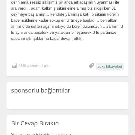
derin ama sessiz sikişimiz bir anda arkadaşımın uyanması ile
ara verdi .. adam kalkmış sikini eline almış biz sikişirken 31
cekmeye başlamıştı.. kendıde yanımıza katılıp sikinin korelin
bademciklerine kadar sokup emdirtmeye başladı .. ben alltan
amını o da üstten ağzını sikiyordu koreli dulumuzun .. sanırım 3
lü aynı anda boşaldık ve yatakları birleştirerek 3 lü partimize
sabahın şlk ışıklarına kadar devam ettik .
2730 gösterim, 1 gün
sexs hikayeleri
sponsorlu bağlantılar
Bir Cevap Bırakın
Yorum yazmak için
giriş
yapmalısınız.