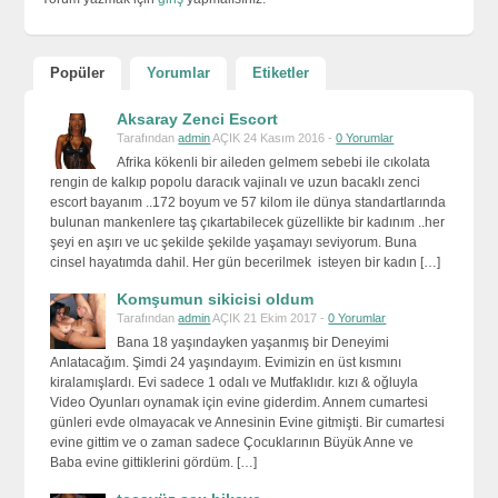
Popüler
Yorumlar
Etiketler
Aksaray Zenci Escort
Tarafından
admin
AÇIK 24 Kasım 2016 -
0 Yorumlar
Afrika kökenli bir aileden gelmem sebebi ile cıkolata
rengin de kalkıp popolu daracık vajinalı ve uzun bacaklı zenci
escort bayanım ..172 boyum ve 57 kilom ile dünya standartlarında
bulunan mankenlere taş çıkartabilecek güzellikte bir kadınım ..her
şeyi en aşırı ve uc şekilde şekilde yaşamayı seviyorum. Buna
cinsel hayatımda dahil. Her gün becerilmek isteyen bir kadın […]
Komşumun sikicisi oldum
Tarafından
admin
AÇIK 21 Ekim 2017 -
0 Yorumlar
Bana 18 yaşındayken yaşanmış bir Deneyimi
Anlatacağım. Şimdi 24 yaşındayım. Evimizin en üst kısmını
kiralamışlardı. Evi sadece 1 odalı ve Mutfaklıdır. kızı & oğluyla
Video Oyunları oynamak için evine giderdim. Annem cumartesi
günleri evde olmayacak ve Annesinin Evine gitmişti. Bir cumartesi
evine gittim ve o zaman sadece Çocuklarının Büyük Anne ve
Baba evine gittiklerini gördüm. […]