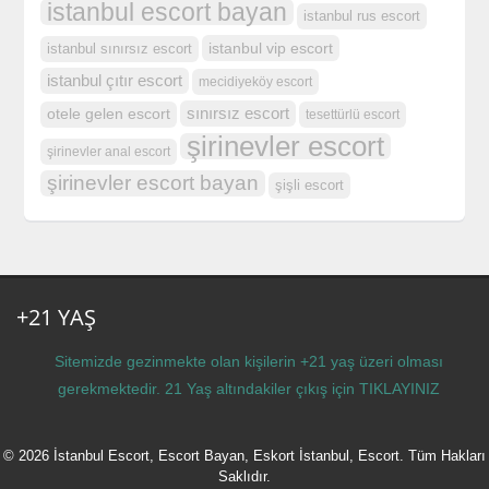
istanbul escort bayan
istanbul rus escort
istanbul vip escort
istanbul sınırsız escort
istanbul çıtır escort
mecidiyeköy escort
sınırsız escort
otele gelen escort
tesettürlü escort
şirinevler escort
şirinevler anal escort
şirinevler escort bayan
şişli escort
+21 YAŞ
Sitemizde gezinmekte olan kişilerin +21 yaş üzeri olması
gerekmektedir. 21 Yaş altındakiler çıkış için
TIKLAYINIZ
© 2026 İstanbul Escort, Escort Bayan, Eskort İstanbul, Escort. Tüm Hakları
Saklıdır.