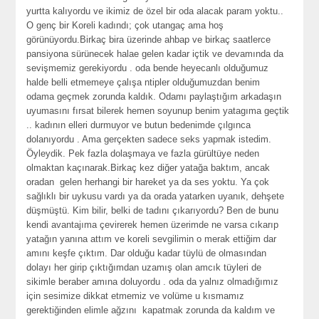
yurtta kalıyordu ve ikimiz de özel bir oda alacak param yoktu..
O genç bir Koreli kadındı; çok utangaç ama hoş
görünüyordu.Birkaç bira üzerinde ahbap ve birkaç saatlerce
pansiyona sürünecek halae gelen kadar içtik ve devamında da
sevişmemiz gerekiyordu . oda bende heyecanlı olduğumuz
halde belli etmemeye çalışa ntipler olduğumuzdan benim
odama geçmek zorunda kaldık. Odamı paylaştığım arkadaşın
uyumasını fırsat bilerek hemen soyunup benim yatagıma geçtik
.. kadının elleri durmuyor ve butun bedenimde çılgınca
dolanıyordu . Ama gerçekten sadece seks yapmak istedim.
Öyleydik. Pek fazla dolaşmaya ve fazla gürültüye neden
olmaktan kaçınarak.Birkaç kez diğer yatağa baktım, ancak
oradan gelen herhangi bir hareket ya da ses yoktu. Ya çok
sağlıklı bir uykusu vardı ya da orada yatarken uyanık, dehşete
düşmüştü. Kim bilir, belki de tadını çıkarıyordu? Ben de bunu
kendi avantajıma çevirerek hemen üzerimde ne varsa cıkarıp
yatağın yanına attım ve koreli sevgilimin o merak ettiğim dar
amını keşfe çıktım. Dar olduğu kadar tüylü de olmasından
dolayı her girip çıktığımdan uzamış olan amcık tüyleri de
sikimle beraber amına doluyordu . oda da yalnız olmadığımız
için sesimize dikkat etmemiz ve volüme u kısmamız
gerektiğinden elimle ağzını kapatmak zorunda da kaldım ve