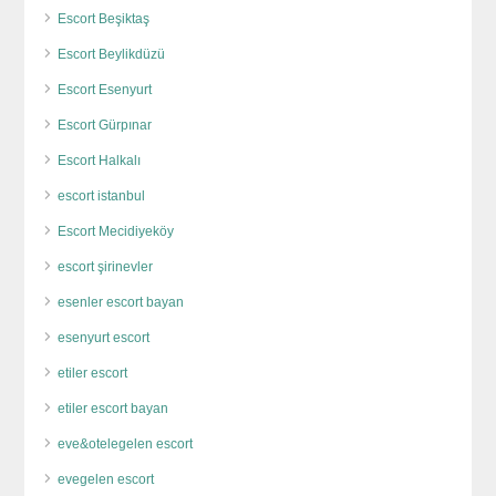
Escort Beşiktaş
Escort Beylikdüzü
Escort Esenyurt
Escort Gürpınar
Escort Halkalı
escort istanbul
Escort Mecidiyeköy
escort şirinevler
esenler escort bayan
esenyurt escort
etiler escort
etiler escort bayan
eve&otelegelen escort
evegelen escort