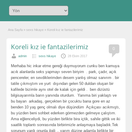
Ana Sayfa
»
sexs hikaye
»
Koreli kız ie fantazilerimiz
Koreli kız ie fantazilerimiz
0
admin
sexs hikaye
28 Ekim 2017
Merhaba hic inkar etme gereği duymuyorum cunku ben kamuya
acık alanlarda seks yapmayı seven biriyim . park, çadır, açık
pencereler, en sevdiklerimden desem yanlış olmaz sanırım . bir
tatile çıkmıştım ve yurt dışından gelen 50 duldan oluşan bir
kafilede bizimle aynı otel de kalak için geldi . ben dizüstü
bilgisayarımla barın yanında oturdum. Yanıma biri yaklaştı ve
bu bayan arkadaş, gerçekten bir çocuktu bana gore en az
benden 10 yaş genç olmalı diye düşündüm Açıkçası acıkmıştı,
bu yüzden beni sohbet ederken görmezden gelmeye çalıştım.
Ama eğlenceliydi, bu yüzden birlikte bira içtik, sahile gittik ve iki
saatlik toplantı sonrasında birbirimizle anlaşmaya başladık.Tek
sorunum vardı onunla ilgili .. yarım düzine adamla birlikte bir