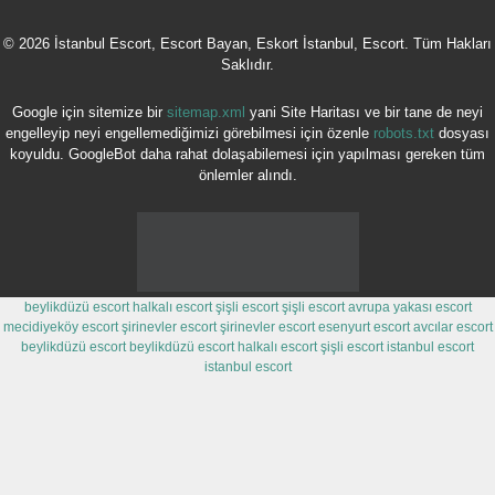
© 2026 İstanbul Escort, Escort Bayan, Eskort İstanbul, Escort. Tüm Hakları
Saklıdır.
Google için sitemize bir
sitemap.xml
yani Site Haritası ve bir tane de neyi
engelleyip neyi engellemediğimizi görebilmesi için özenle
robots.txt
dosyası
koyuldu. GoogleBot daha rahat dolaşabilemesi için yapılması gereken tüm
önlemler alındı.
beylikdüzü escort
halkalı escort
şişli escort
şişli escort
avrupa yakası escort
mecidiyeköy escort
şirinevler escort
şirinevler escort
esenyurt escort
avcılar escort
beylikdüzü escort
beylikdüzü escort
halkalı escort
şişli escort
istanbul escort
istanbul escort