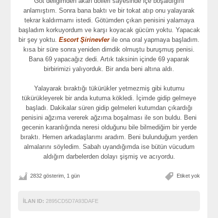
Göt deliğimden akan dölleri sayesinde içe boşaldığını
anlamıştım. Sonra bana baktı ve bir tokat atıp onu yalayarak
tekrar kaldırmamı istedi. Götümden çıkan penisini yalamaya
başladım korkuyordum ve karşı koyacak gücüm yoktu. Yapacak
bir şey yoktu.
Escort Şirinevler
ile ona oral yapmaya başladım.
kısa bir süre sonra yeniden dimdik olmuştu buruşmuş penisi.
Bana 69 yapacağız dedi. Artık taksinin içinde 69 yaparak
birbirimizi yalıyorduk. Bir anda beni altına aldı.
Yalayarak bıraktığı tükürükler yetmezmiş gibi kutumu
tükürükleyerek bir anda kutuma kökledi. İçimde gidip gelmeye
başladı. Dakikalar süren gidip gelmeleri kutumdan çıkardığı
penisini ağzıma vererek ağzıma boşalması ile son buldu. Beni
gecenin karanlığında neresi olduğunu bile bilmediğim bir yerde
bıraktı. Hemen arkadaşlarımı aradım. Beni bulunduğum yerden
almalarını söyledim. Sabah uyandığımda ise bütün vücudum
aldığım darbelerden dolayı şişmiş ve acıyordu.
2832 gösterim, 1 gün
Etiket yok
İLAN ID:
2895CD5D7A93DAFE