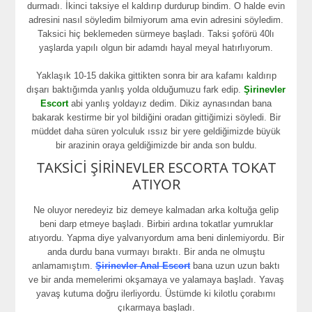
durmadı. İkinci taksiye el kaldırıp durdurup bindim. O halde evin
adresini nasıl söyledim bilmiyorum ama evin adresini söyledim.
Taksici hiç beklemeden sürmeye başladı. Taksi şoförü 40lı
yaşlarda yapılı olgun bir adamdı hayal meyal hatırlıyorum.
Yaklaşık 10-15 dakika gittikten sonra bir ara kafamı kaldırıp
dışarı baktığımda yanlış yolda olduğumuzu fark edip.
Şirinevler
Escort
abi yanlış yoldayız dedim. Dikiz aynasından bana
bakarak kestirme bir yol bildiğini oradan gittiğimizi söyledi. Bir
müddet daha süren yolculuk ıssız bir yere geldiğimizde büyük
bir arazinin oraya geldiğimizde bir anda son buldu.
TAKSİCİ ŞİRİNEVLER ESCORTA TOKAT
ATIYOR
Ne oluyor neredeyiz biz demeye kalmadan arka koltuğa gelip
beni darp etmeye başladı. Birbiri ardına tokatlar yumruklar
atıyordu. Yapma diye yalvarıyordum ama beni dinlemiyordu. Bir
anda durdu bana vurmayı bıraktı. Bir anda ne olmuştu
anlamamıştım.
Şirinevler Anal Escort
bana uzun uzun baktı
ve bir anda memelerimi okşamaya ve yalamaya başladı. Yavaş
yavaş kutuma doğru ilerliyordu. Üstümde ki kilotlu çorabımı
çıkarmaya başladı.