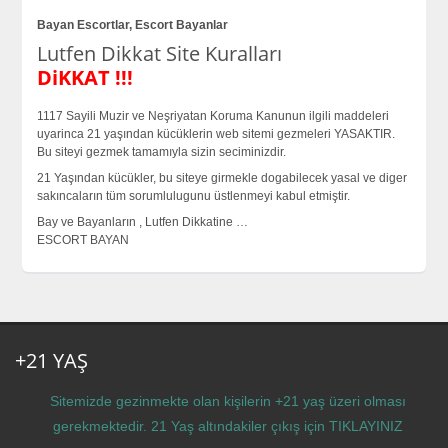
Bayan Escortlar, Escort Bayanlar
Lutfen Dikkat Site Kuralları
DiKKAT !!!
1117 Sayili Muzir ve Neşriyatan Koruma Kanunun ilgili maddeleri
uyarinca 21 yaşından kücüklerin web sitemi gezmeleri YASAKTIR.
Bu siteyi gezmek tamamıyla sizin seciminizdir.
21 Yaşından kücükler, bu siteye girmekle dogabilecek yasal ve diger
sakıncaların tüm sorumlulugunu üstlenmeyi kabul etmiştir.
Bay ve Bayanların , Lutfen Dikkatine …
ESCORT BAYAN
+21 YAŞ
Sitemizde gezinmekte olan kişilerin +21 yaş üzeri olması
gerekmektedir. 21 Yaş altındakiler çıkış için
TIKLAYINIZ