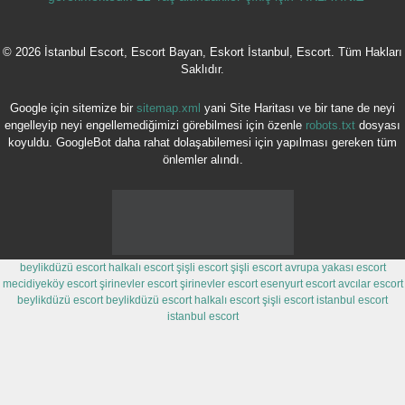
© 2026 İstanbul Escort, Escort Bayan, Eskort İstanbul, Escort. Tüm Hakları
Saklıdır.
Google için sitemize bir
sitemap.xml
yani Site Haritası ve bir tane de neyi
engelleyip neyi engellemediğimizi görebilmesi için özenle
robots.txt
dosyası
koyuldu. GoogleBot daha rahat dolaşabilemesi için yapılması gereken tüm
önlemler alındı.
beylikdüzü escort
halkalı escort
şişli escort
şişli escort
avrupa yakası escort
mecidiyeköy escort
şirinevler escort
şirinevler escort
esenyurt escort
avcılar escort
beylikdüzü escort
beylikdüzü escort
halkalı escort
şişli escort
istanbul escort
istanbul escort