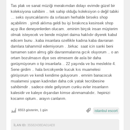
Tas plak ve sanat müziği merakımdan dolayı evimde güzel bir
koleksiyona sahibim .. tek sahip olduğu koleksiyon o değil tabiki
… seks oyuncaklarımı da sırlasam herhalde birseks shop
açabilirim . şimdi aklıma geldi bu işi bırakınca kesinsek shop
açıp ilke deneyenlerden olucam. .eminim birçok insan müşterim
olmak isteyecek ve bende müşteri daima haklıdır diyerek kabul
edicem bunu ..kaba insanlara ozellikle kadına kaba davranan
damlara tahammül edemiyorum . .birkac saat icin sanki beni
tamamen satın almış gibi davranmalarına gıcık oluyorum .. o an
ortam bozulmasın diye ses etmesem de asla bir daha
gorüşmüyorum o tip insanlarla .. 22 yaşında ve bu meslekte 4.
Sene girdim .. hala bırcokyerde kucuk kıs muamelesi
görüyorum ve kendi kendime guluyorum . emnim banacocuk
mualamesi yapan kadından daha cok yatak tecrübesine
sahibimdir . sadece otele geliyorum cunku evler insanların
kalesidir ve kaleye dışarıdan kimse alınmamalıdır.. hepinizi
kocamn optum.. arayın canlarım.
6553 gösterim, 1 gün
istanbul escort
İLAN ID:
35582438DA01AE8