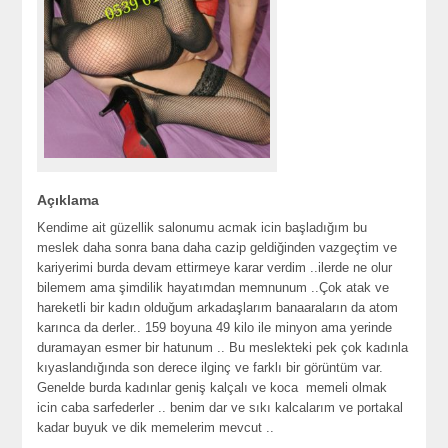
Açıklama
Kendime ait güzellik salonumu acmak icin başladığım bu
meslek daha sonra bana daha cazip geldiğinden vazgeçtim ve
kariyerimi burda devam ettirmeye karar verdim ..ilerde ne olur
bilemem ama şimdilik hayatımdan memnunum ..Çok atak ve
hareketli bir kadın olduğum arkadaşlarım banaaraların da atom
karınca da derler.. 159 boyuna 49 kilo ile minyon ama yerinde
duramayan esmer bir hatunum .. Bu meslekteki pek çok kadınla
kıyaslandığında son derece ilginç ve farklı bir görüntüm var.
Genelde burda kadınlar geniş kalçalı ve koca memeli olmak
icin caba sarfederler .. benim dar ve sıkı kalcalarım ve portakal
kadar buyuk ve dik memelerim mevcut ..