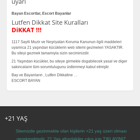
uyarı
Bayan Escortlar, Escort Bayanlar
Lutfen Dikkat Site Kuralları
DiKKAT !!!
1117 Sayili Muzir ve Neşriyatan Koruma Kanunun ilgili maddeleri
uyarinca 21 yaşından kücüklerin web sitemi gezmeleri YASAKTIR.
Bu siteyi gezmek tamamıyla sizin seciminizdir.
21 Yaşından kücükler, bu siteye girmekle dogabilecek yasal ve diger
sakıncaların tüm sorumlulugunu üstlenmeyi kabul etmiştir.
Bay ve Bayanların , Lutfen Dikkatine …
ESCORT BAYAN
+21 YAŞ
Sitemizde gezinmekte olan kişilerin +21 yaş üzeri olması
gerekmektedir. 21 Yaş altındakiler çıkış için
TIKLAYINIZ