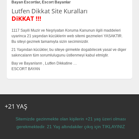
Bayan Escortlar, Escort Bayanlar
Lutfen Dikkat Site Kuralları
DiKKAT !!!
1117 Sayili Muzir ve Neşriyatan Koruma Kanunun ilgili maddeleri
uyarinca 21 yaşından kücüklerin web sitemi gezmeleri YASAKTIR.
Bu siteyi gezmek tamamıyla sizin seciminizdir.
21 Yaşından kücükler, bu siteye girmekle dogabilecek yasal ve diger
sakıncaların tüm sorumlulugunu üstlenmeyi kabul etmiştir.
Bay ve Bayanların , Lutfen Dikkatine …
ESCORT BAYAN
+21 YAŞ
Sitemizde gezinmekte olan kişilerin +21 yaş üzeri olması
gerekmektedir. 21 Yaş altındakiler çıkış için
TIKLAYINIZ