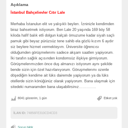
Açıklama
İstanbul Bahçelievler Cıtır Lale
Merhaba İstanulun elit ve yalışıklı beylerı. İzninizle kendimden
biraz bahsetmek istiyorum. Ben Lale 20 yaşında 169 böy 58
kiloda hafif balık etli dolgun kalçalı ömuzume kadar siyah saçlı
pamuk gibi beyaz pürüzsüz tene sahib ela gözlü kızım 6 aydır
siz beylere hizmet vermekteyım. Üniversite öğrencısı
olduğumden görüşmelerımı sadece akşam saatlerı yapiyorum.
İki tarafın sağlık açısınden kondomsüz ilişkiye girmiyorum.
Görüşmelerımızden önce duş almanızı istiyorum aynı şekilde
bende sizin için özel hazırlanıyorum. Göruşmelerımı ozenle
döşediğim kendime ait lüks dairemde yapiyorum ya da lüks
otellerde sizin könüğünüz olarak yapiyorum. Bana ulaşmak için
sitedeki numaramden bana ulaşabilirsinız…………..
8041 gösterim, 1 gün
Etiket yok
İLAN ID:
74856FE310CD4CD3
Sorun bildir